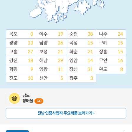
목포
0
여수
19
순천
38
나주
24
광양
13
담양
26
곡성
15
구례
15
고흥
27
보성
21
화순
21
장흥
15
강진
18
해남
39
영암
14
무안
16
함평
9
영광
11
장성
31
완도
8
진도
10
신안
5
광주
3
남도
장터몰
GO
전남 인증사업자 주요제품 보러가기 +