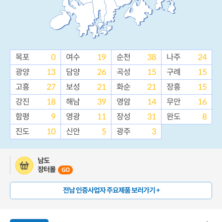
목포
0
여수
19
순천
38
나주
24
광양
13
담양
26
곡성
15
구례
15
고흥
27
보성
21
화순
21
장흥
15
강진
18
해남
39
영암
14
무안
16
함평
9
영광
11
장성
31
완도
8
진도
10
신안
5
광주
3
남도
장터몰
GO
전남 인증사업자 주요제품 보러가기 +