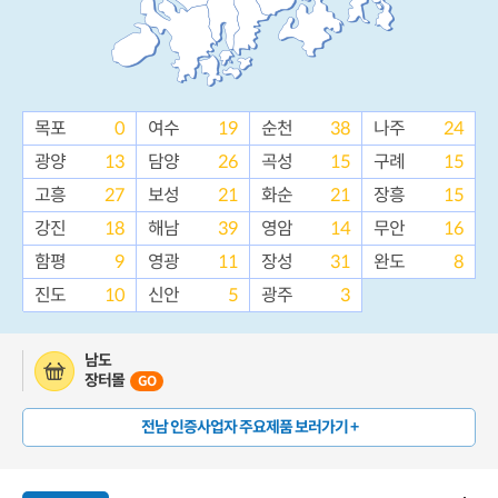
목포
0
여수
19
순천
38
나주
24
광양
13
담양
26
곡성
15
구례
15
고흥
27
보성
21
화순
21
장흥
15
강진
18
해남
39
영암
14
무안
16
함평
9
영광
11
장성
31
완도
8
진도
10
신안
5
광주
3
남도
장터몰
GO
전남 인증사업자 주요제품 보러가기 +