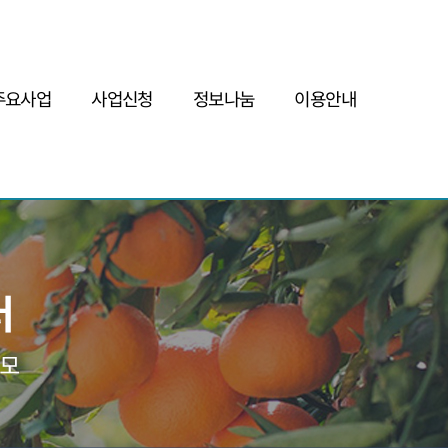
주요사업
사업신청
정보나눔
이용안내
인증/사후관리
사업자인증
공지사항
FAQ
현장코칭
현장코칭
자료게시판
Q&A
판로지원
안테나숍&판매플랫폼
인증사업자현황
사이트맵
초실태조사
인증사업자교육
예비인증사업자현황
개인정보보호정책
시설디렉토리구축
기타사업신청
모니터링&기초실태조사
서비스이용약관
전남제조가공시설현황
주요정책
인증협회
현장코칭전문위원