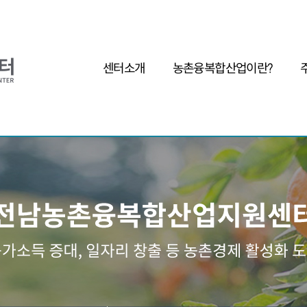
센터소개
농촌융복합산업이란?
인사말
농촌융복합산업이란?
사업자
목표 및 기본방향
왜 농촌융복합산업인가?
조직구성
성공사례
오시는길
주요제품
기
관련기관
체험 및 관광명소
제조가공