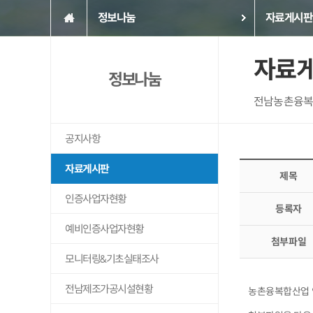
정보나눔
자료게시판
자료
정보나눔
전남농촌융복
공지사항
자료게시판
제목
인증사업자현황
등록자
예비인증사업자현황
첨부파일
모니터링&기초실태조사
전남제조가공시설현황
농촌융복합산업 