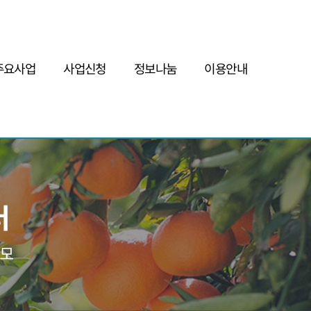
주요사업
사업신청
정보나눔
이용안내
인증/사후관리
사업자인증
공지사항
FAQ
현장코칭
현장코칭
자료게시판
Q&A
판로지원
안테나숍&판매플랫폼
인증사업자현황
사이트맵
초실태조사
인증사업자교육
예비인증사업자현황
개인정보보호정책
시설디렉토리구축
기타사업신청
모니터링&기초실태조사
서비스이용약관
전남제조가공시설현황
주요정책
인증협회
현장코칭전문위원