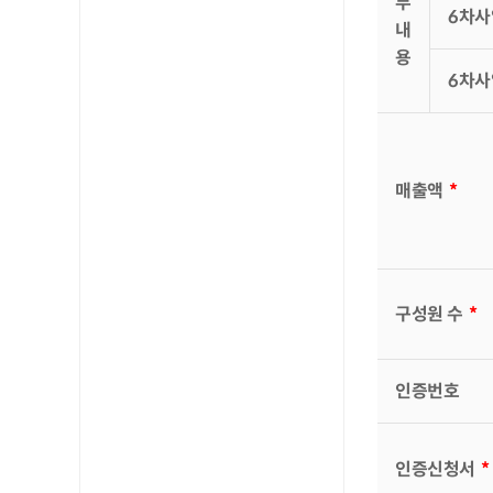
부
6차사
내
용
6차사
매출액
*
구성원 수
*
인증번호
인증신청서
*