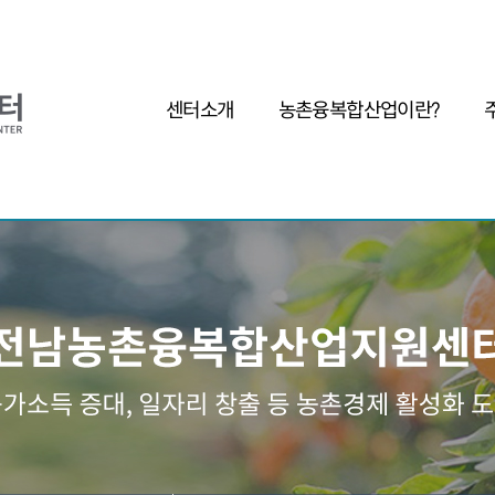
센터소개
농촌융복합산업이란?
인사말
농촌융복합산업이란?
사업자
목표 및 기본방향
왜 농촌융복합산업인가?
조직구성
성공사례
오시는길
주요제품
기
관련기관
체험 및 관광명소
제조가공