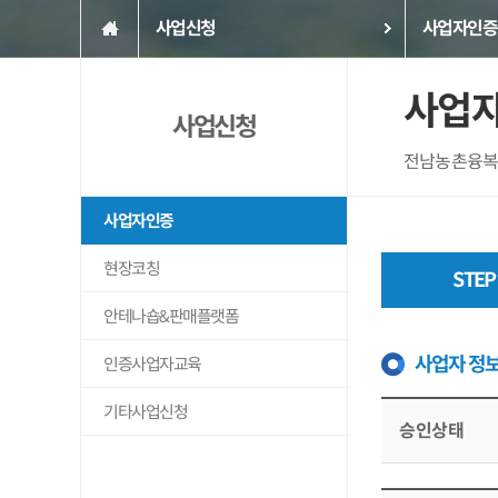
사업신청
사업자인증
사업
사업신청
전남농촌융복
사업자인증
현장코칭
STEP
안테나숍&판매플랫폼
사업자 정
인증사업자교육
기타사업신청
승인상태