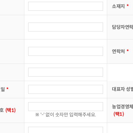
소재지
*
담당자연
연락처
*
대표자 성
월일
*
농업경영
호
(택1)
(택1)
※ '-' 없이 숫자만 입력해주세요.