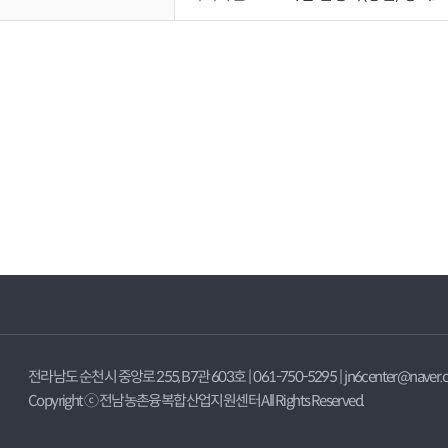
전라남도 순천시 중앙로 255, B7관 603호 | 061-750-5295 | jn6center@naver.
Copyright ⓒ 전남농촌융복합산업지원센터 All Rights Reserved.