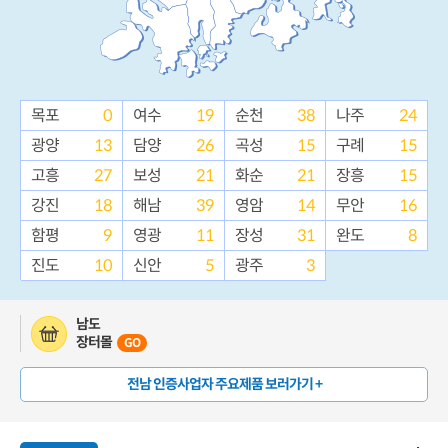
목포
0
여수
19
순천
38
나주
24
광양
13
담양
26
곡성
15
구례
15
고흥
27
보성
21
화순
21
장흥
15
강진
18
해남
39
영암
14
무안
16
함평
9
영광
11
장성
31
완도
8
진도
10
신안
5
광주
3
남도
장터몰
GO
전남 인증사업자 주요제품 보러가기 +