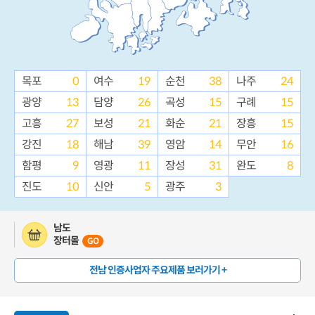
목포
0
여수
19
순천
38
나주
24
광양
13
담양
26
곡성
15
구례
15
고흥
27
보성
21
화순
21
장흥
15
강진
18
해남
39
영암
14
무안
16
함평
9
영광
11
장성
31
완도
8
진도
10
신안
5
광주
3
남도
장터몰
GO
전남 인증사업자 주요제품 보러가기 +