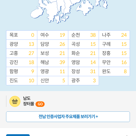
목포
0
여수
19
순천
38
나주
24
광양
13
담양
26
곡성
15
구례
15
고흥
27
보성
21
화순
21
장흥
15
강진
18
해남
39
영암
14
무안
16
함평
9
영광
11
장성
31
완도
8
진도
10
신안
5
광주
3
남도
장터몰
GO
전남 인증사업자 주요제품 보러가기 +