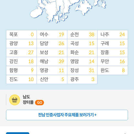
목포
0
여수
19
순천
38
나주
24
광양
13
담양
26
곡성
15
구례
15
고흥
27
보성
21
화순
21
장흥
15
강진
18
해남
39
영암
14
무안
16
함평
9
영광
11
장성
31
완도
8
진도
10
신안
5
광주
3
남도
장터몰
GO
전남 인증사업자 주요제품 보러가기 +